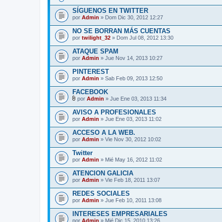
A
d
SÍGUENOS EN TWITTER
j
por
Admin
» Dom Dic 30, 2012 12:27
u
n
NO SE BORRAN MÁS CUENTAS
t
por
o
twilight_32
» Dom Jul 08, 2012 13:30
(
s
ATAQUE SPAM
)
por
Admin
» Jue Nov 14, 2013 10:27
PINTEREST
por
Admin
» Sab Feb 09, 2013 12:50
FACEBOOK
por
Admin
» Jue Ene 03, 2013 11:34
A
d
AVISO A PROFESIONALES
j
por
Admin
» Jue Ene 03, 2013 11:02
u
n
ACCESO A LA WEB.
t
por
o
Admin
» Vie Nov 30, 2012 10:02
(
s
Twitter
)
por
Admin
» Mié May 16, 2012 11:02
ATENCION GALICIA
por
Admin
» Vie Feb 18, 2011 13:07
REDES SOCIALES
por
Admin
» Jue Feb 10, 2011 13:08
INTERESES EMPRESARIALES
por
Admin
» Mié Dic 15, 2010 13:26