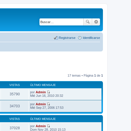
Registrarse
Identificarse
17 temas • Página
1
de
1
VISTAS
ÚLTIMO MENSAJE
por
Admin
35790
V
Mié Jun 16, 2010 20:32
e
r
por
Admin
ú
34703
V
Mié Sep 27, 2006 17:53
l
e
t
r
i
ú
VISTAS
ÚLTIMO MENSAJE
m
l
o
t
por
Admin
m
37028
i
V
Dom Nov 28, 2010 15:13
e