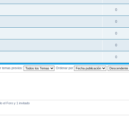
0
0
0
0
0
r temas previos:
Ordenar por
 el Foro y 1 invitado