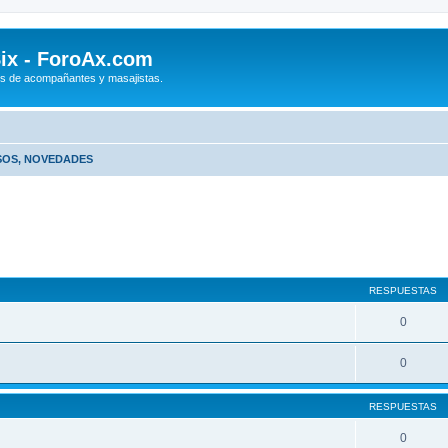
ix - ForoAx.com
s de acompañantes y masajistas.
SOS, NOVEDADES
RESPUESTAS
0
0
RESPUESTAS
0