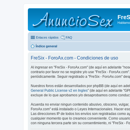
FreS
Hablamo
Enlaces rápidos
FAQ
Índice general
FreSix - ForoAx.com - Condiciones de uso
Al ingresar en "FreSix - ForoAx.com" (de aquí en adelante "noso
contrario por favor no se registre y/o use "FreSix - ForoAx.c
periódicamente. Seguir registrado a "FreSix - ForoAx.com" de
Nuestros foros están desarrollados por phpBB (de aquí en adela
General Public License v2 en Ingles
” (de aquí en adelante "G
excluye de lo que aprobamos y/o desaprobamos como conductas
Acuerda no enviar ningun contenido abusivo, obsceno, vulgar, d
ForoAx.com" está instalado o Leyes Internacionales. Hacer eso
Las direcciones IP de todos los envíos son registradas como ay
cualquier momento que lo creamos conveniente. Como usuario
con ninguna tercera parte sin su consentimiento, ni "FreSix -