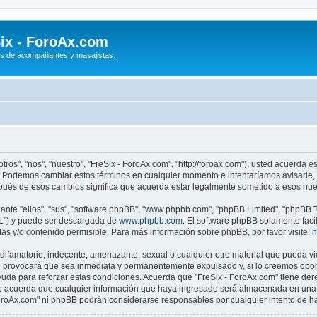
ix - ForoAx.com
s de acompañantes y masajistas.
tros", "nos", "nuestro", "FreSix - ForoAx.com", "http://foroax.com"), usted acuerda 
om". Podemos cambiar estos términos en cualquier momento e intentaríamos avisarle,
spués de esos cambios significa que acuerda estar legalmente sometido a esos nue
nte "ellos", "sus", "software phpBB", "www.phpbb.com", "phpBB Limited", "phpBB Te
PL") y puede ser descargada de
www.phpbb.com
. El software phpBB solamente faci
 y/o contenido permisible. Para más información sobre phpBB, por favor visite:
h
ifamatorio, indecente, amenazante, sexual o cualquier otro material que pueda viol
 provocará que sea inmediata y permanentemente expulsado y, si lo creemos oportu
uda para reforzar estas condiciones. Acuerda que "FreSix - ForoAx.com" tiene derec
 acuerda que cualquier información que haya ingresado será almacenada en una 
 ForoAx.com" ni phpBB podrán considerarse responsables por cualquier intento de 