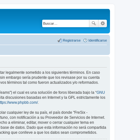
Registrarse
Identificarse
estar legalmente sometido a los siguientes términos. En caso
 sin embargo sería prudente que los revisase por su cuenta
vos términos tal como fueron actualizados y/o reformados.
ams") el cual es una solución de foros liberada bajo la “
GNU
lita discusiones basadas en Internet y la GPL estrictamente los
ttps://www.phpbb.com/
.
ar cualquier ley de su país, el país donde "FreSix -
no, con notificación a su Proveedor de Servicios de Internet.
ho a eliminar, editar, mover o cerrar cualquier tema en
base de datos. Dado que esta información no será compartida
hacking que conlleve a que los datos sean comprometidos.