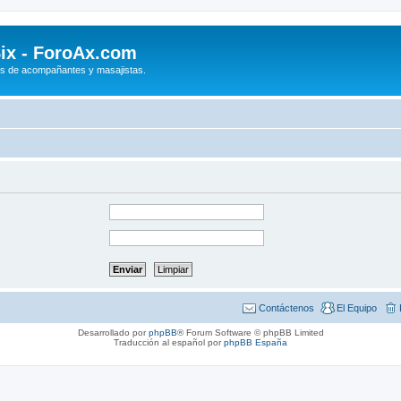
ix - ForoAx.com
s de acompañantes y masajistas.
Contáctenos
El Equipo
Desarrollado por
phpBB
® Forum Software © phpBB Limited
Traducción al español por
phpBB España