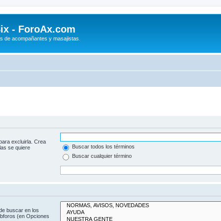
ix - ForoAx.com
s de acompañantes y masajistas.
para excluirla. Crea
Buscar todos los términos
las se quiere
Buscar cualquier término
de buscar en los
subforos (en Opciones