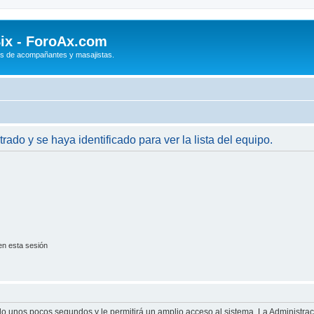
ix - ForoAx.com
s de acompañantes y masajistas.
trado y se haya identificado para ver la lista del equipo.
en esta sesión
olo unos pocos segundos y le permitirá un amplio acceso al sistema. La Administra