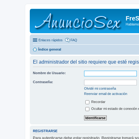
FreS
Hablamo
Enlaces rápidos
FAQ
Índice general
El administrador del sitio requiere que esté regis
Nombre de Usuario:
Contraseña:
Olvidé mi contraseña
Reenviar email de activación
Recordar
Ocultar mi estado de conexión 
REGISTRARSE
Para autenticarse debe estar registrado. Registrarse tomará s